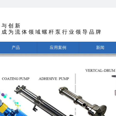
 与 创 新
 成 为 流 体 领 域 螺 杆 泵 行 业 领 导 品 牌
产品
应用案例
新闻